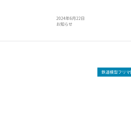
平日がお得！
本日の走行状況
2024年6月22日
お知らせ
鉄道模型フリマ開