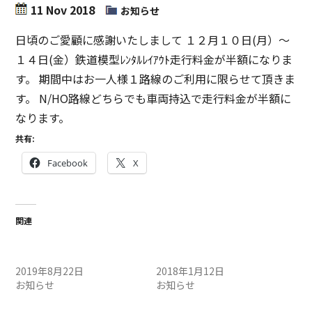
11 Nov 2018
お知らせ
日頃のご愛顧に感謝いたしまして １２月１０日(月）～
１４日(金）鉄道模型ﾚﾝﾀﾙﾚｲｱｳﾄ走行料金が半額になりま
す。 期間中はお一人様１路線のご利用に限らせて頂きま
す。 N/HO路線どちらでも車両持込で走行料金が半額に
なります。
共有:
Facebook
X
関連
ﾚﾝﾀﾙﾚｲｱｳﾄ走行料金変更のお
レンタルレイアウト大開
知らせ。
放！
2019年8月22日
2018年1月12日
お知らせ
お知らせ
11月4日(月）お知らせ