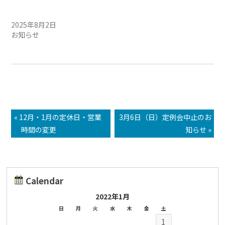
8/3(日)定例会中止のお知ら
せ
2025年8月2日
お知らせ
« 12月・1月の定休日・営業
3月6日（日）定例会中止のお
時間の変更
知らせ »
Calendar
2022年1月
日
月
火
水
木
金
土
1