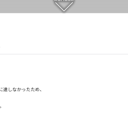
せ
数に達しなかったため、
。