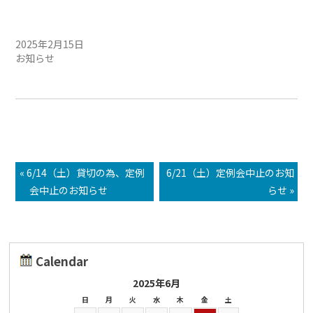
2/16（日）定例会中止のお
知らせ
2025年2月15日
お知らせ
« 6/14（土）貸切の為、定例
6/21（土）定例会中止のお知
会中止のお知らせ
らせ »
Calendar
2025年6月
日
月
火
水
木
金
土