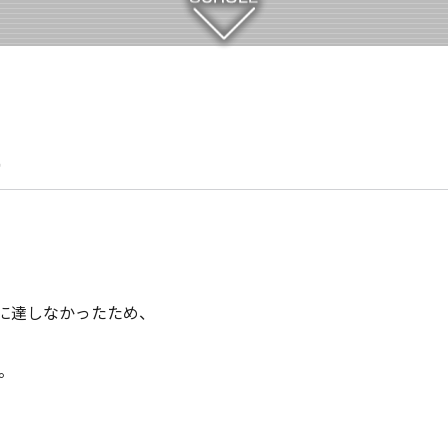
せ
数に達しなかったため、
。