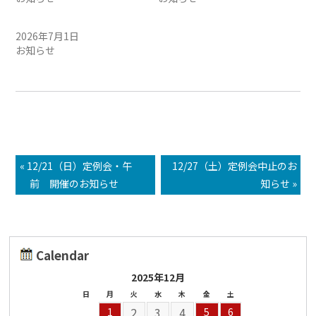
7/12(日) ヨーヨー練習会
2026年7月1日
お知らせ
« 12/21（日）定例会・午
12/27（土）定例会中止のお
前 開催のお知らせ
知らせ »
Calendar
2025年12月
日
月
火
水
木
金
土
2
3
4
1
5
6