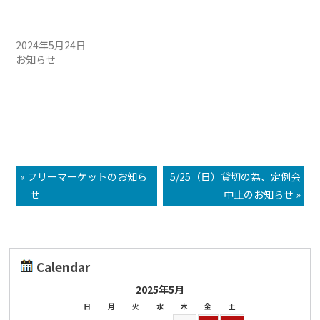
5月25日（土）定例会中止の
お知らせ
2024年5月24日
お知らせ
« フリーマーケットのお知ら
5/25（日）貸切の為、定例会
せ
中止のお知らせ »
Calendar
2025年5月
日
月
火
水
木
金
土