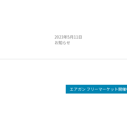
前・午後 定例会開催のお
5月13日（土）午前・午後 定例会開催の
知らせ
2023年5月11日
お知らせ
エアガン フリーマーケット開催中